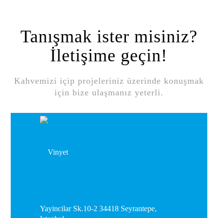
Tanışmak ister misiniz?
İletişime geçin!
Kahvemizi içip projeleriniz üzerinde konuşmak
için bize ulaşmanız yeterli.
Yayincilar Sk.10-2 34418 Seyrantepe,