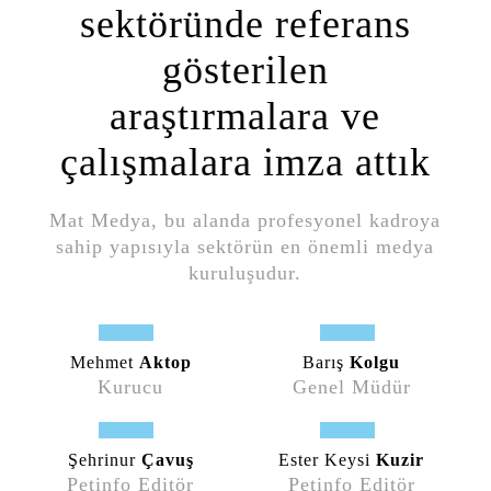
sektöründe referans
gösterilen
araştırmalara ve
çalışmalara imza attık
Mat Medya, bu alanda profesyonel kadroya
sahip yapısıyla sektörün en önemli medya
kuruluşudur.
Mehmet
Aktop
Barış
Kolgu
Kurucu
Genel Müdür
Şehrinur
Çavuş
Ester Keysi
Kuzir
Petinfo Editör
Petinfo Editör