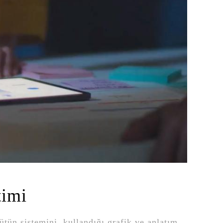
timi
Bütün sistemini, kullandığı grafik ve anlatım