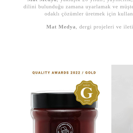
dilini bulunduğu zamana uyarlamak ve müşter
odaklı çözümler üretmek için kulla
Mat Medya
, dergi projeleri ve ile