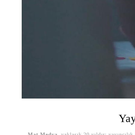
Yay
Mat Medya
, yaklaşık 20 yıldır; yayıncılık