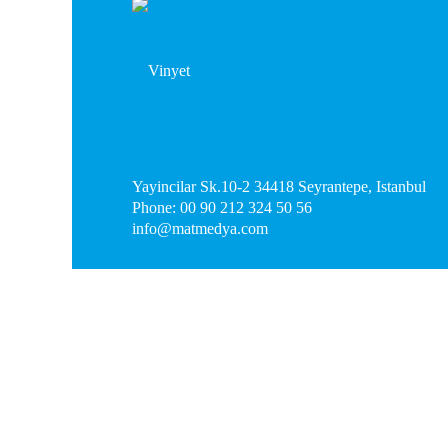
Yayincilar Sk.10-2 34418 Seyrantepe, Istanbul
Phone: 00 90 212 324 50 56
info@matmedya.com