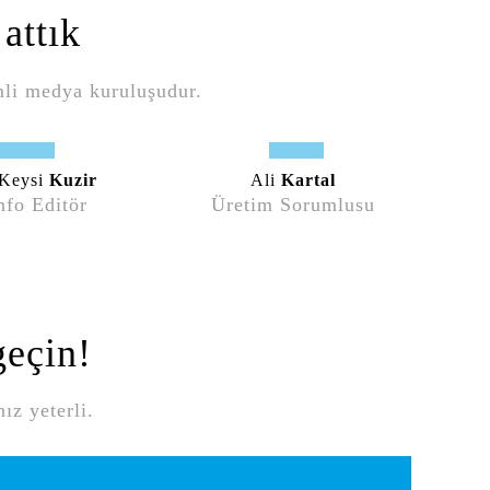
attık
mli medya kuruluşudur.
 Keysi
Kuzir
Ali
Kartal
nfo Editör
Üretim Sorumlusu
geçin!
ız yeterli.