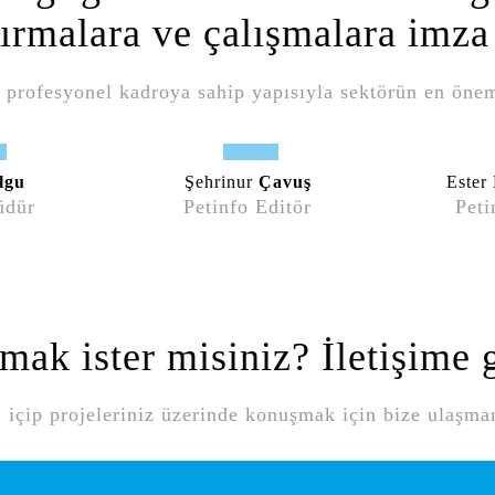
tırmalara ve çalışmalara imza 
profesyonel kadroya sahip yapısıyla sektörün en öne
lgu
Şehrinur
Çavuş
Ester
üdür
Petinfo Editör
Peti
mak ister misiniz? İletişime 
içip projeleriniz üzerinde konuşmak için bize ulaşman