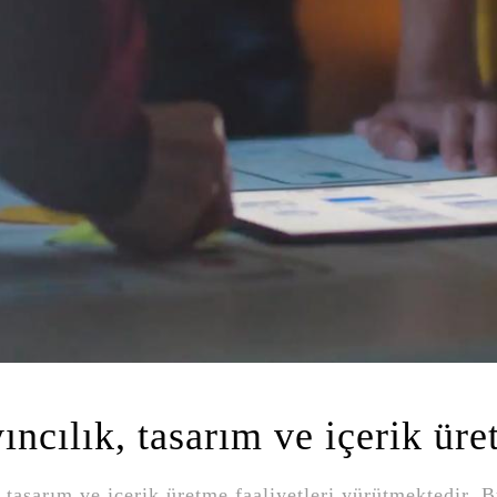
ıncılık, tasarım ve içerik üre
, tasarım ve içerik üretme faaliyetleri yürütmektedir. 